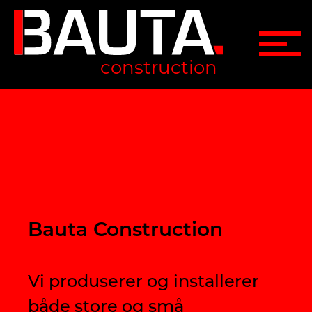
construction
Bauta Construction
Vi produserer og installerer
både store og små