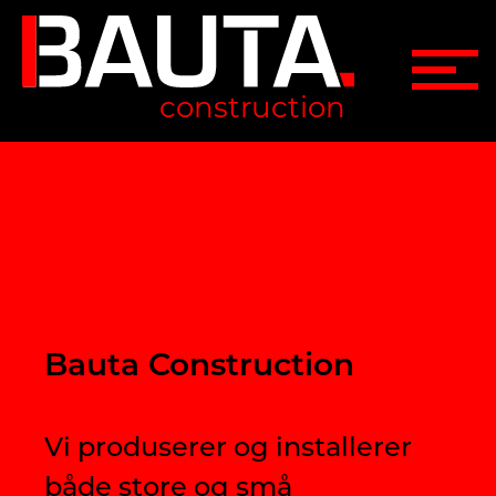
construction
Bauta Construction
Vi produserer og installerer
både store og små